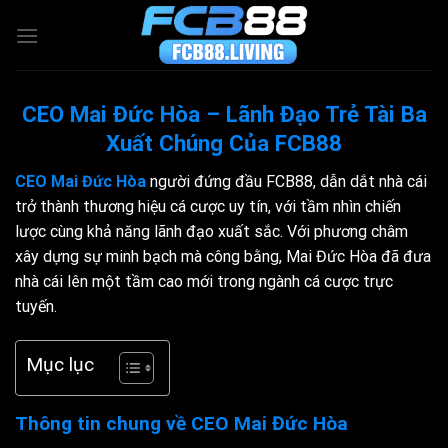
Skip
to
content
CEO Mai Đức Hòa – Lãnh Đạo Trẻ Tài Ba
Xuất Chúng Của FCB88
CEO Mai Đức Hòa
người đứng đầu FCB88, dẫn dắt nhà cái
trở thành thương hiệu cá cược uy tín, với tầm nhìn chiến
lược cùng khả năng lãnh đạo xuất sắc. Với phương châm
xây dựng sự minh bạch mà công bằng, Mai Đức Hòa đã đưa
nhà cái lên một tầm cao mới trong ngành cá cược trực
tuyến.
Mục lục
Thông tin chung về CEO Mai Đức Hòa