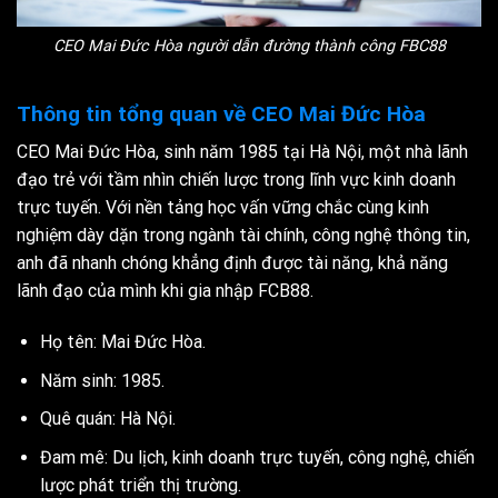
CEO Mai Đức Hòa người dẫn đường thành công FBC88
Thông tin tổng quan về CEO Mai Đức Hòa
CEO Mai Đức Hòa, sinh năm 1985 tại Hà Nội, một nhà lãnh
đạo trẻ với tầm nhìn chiến lược trong lĩnh vực kinh doanh
trực tuyến. Với nền tảng học vấn vững chắc cùng kinh
nghiệm dày dặn trong ngành tài chính, công nghệ thông tin,
anh đã nhanh chóng khẳng định được tài năng, khả năng
lãnh đạo của mình khi gia nhập FCB88.
Họ tên: Mai Đức Hòa.
Năm sinh: 1985.
Quê quán: Hà Nội.
Đam mê: Du lịch, kinh doanh trực tuyến, công nghệ, chiến
lược phát triển thị trường.