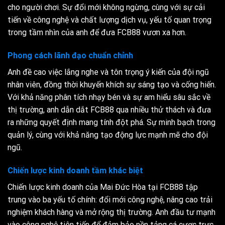
cho người chơi. Sự đổi mới không ngừng, cùng với sự cải
tiến về công nghệ và chất lượng dịch vụ, yếu tố quan trọng
trong tầm nhìn của anh để đưa FCB88 vươn xa hơn.
Phong cách lãnh đạo chuẩn chỉnh
Anh đề cao việc lắng nghe và tôn trọng ý kiến của đội ngũ
nhân viên, đồng thời khuyến khích sự sáng tạo và cống hiến.
Với khả năng phân tích nhạy bén và sự am hiểu sâu sắc về
thị trường, anh dẫn dắt FCB88 qua nhiều thử thách và đưa
ra những quyết định mang tính đột phá. Sự minh bạch trong
quản lý, cùng với khả năng tạo động lực mạnh mẽ cho đội
ngũ.
Chiến lược kinh doanh tầm khác biệt
Chiến lược kinh doanh của Mai Đức Hòa tại FCB88 tập
trung vào ba yếu tố chính: đổi mới công nghệ, nâng cao trải
nghiệm khách hàng và mở rộng thị trường. Anh đầu tư mạnh
vào công nghệ tiên tiến để đảm bảo nền tảng cá cược trực