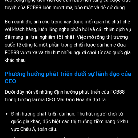
tuyến của FCB88 luôn mượt mà, bảo mật và dễ sử dụng.
Bên cạnh đó, anh chú trọng xây dựng mối quan hệ chặt chẽ
với khách hàng, luôn lắng nghe phản hồi và cải thiện dịch vụ
để mang lại trải nghiệm tốt nhất. Việc mở rộng thị trường
quốc tế cũng là một phần trong chiến lược dài hạn c đưa
FCB88 vươn xa và thu hút nhiều người chơi từ các quốc gia
khác nhau.
Phương hướng phát triển dưới sự lãnh đạo của
CEO
Dưới đây nói về những định hướng phát triển của FCB88
trong tương lai mà CEO Mai Đức Hòa đã đặt ra:
Định hướng phát triển dài hạn: Thu hút người chơi từ
quốc gia khác, đặc biệt các thị trường tiềm năng ở khu
vực Châu Á, toàn cầu.